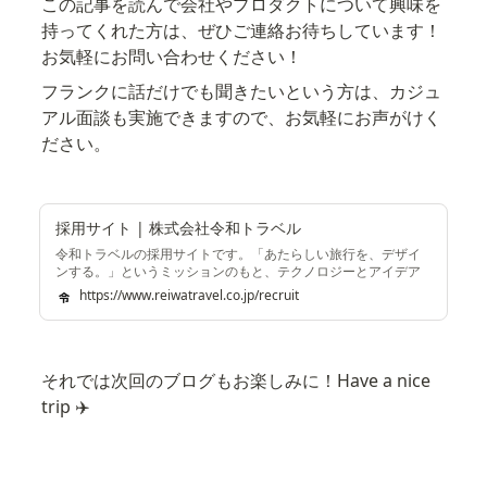
この記事を読んで会社やプロダクトについて興味を
持ってくれた方は、ぜひご連絡お待ちしています！
お気軽にお問い合わせください！
フランクに話だけでも聞きたいという方は、カジュ
アル面談も実施できますので、お気軽にお声がけく
ださい。
採用サイト | 株式会社令和トラベル
令和トラベルの採用サイトです。「あたらしい旅行を、デザイ
ンする。」というミッションのもと、テクノロジーとアイデア
で、共に挑戦していく仲間を募集しています。
https://www.reiwatravel.co.jp/recruit
それでは次回のブログもお楽しみに！Have a nice 
trip ✈️