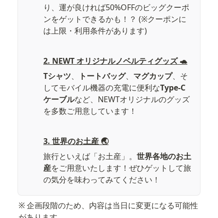
り、運が良ければ50%OFFのビッグクーポ
ンをゲットできるかも！？ (※クーポンに
は上限・利用条件があります)
2. NEWT オリジナルノベルティグッズ 🐢
Tシャツ
、
トートバッグ
、
マグカップ
、そ
してモバイル機器の充電に便利な
Type-C 
ケーブル
など、NEWTオリジナルのグッズ
を多数ご用意しています！
3. 世界のお土産 🌏
旅行といえば「お土産」。
世界各地のお土
産
をご用意いたします！ぜひゲットして旅
の気分を味わってみてください！
※ 企画段階のため、内容は当日に変更になる可能性
があります