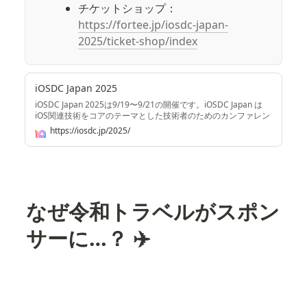
チケットショップ：
https://fortee.jp/iosdc-japan-
2025/ticket-shop/index
iOSDC Japan 2025
iOSDC Japan 2025は9/19〜9/21の開催です。iOSDC Japan は
iOS関連技術をコアのテーマとした技術者のためのカンファレン
スです。iOSDC Japan メインのコンテンツは日本中、世界中か
https://iosdc.jp/2025/
ら公募されたスピーカーによる知的好奇心を刺激するトークと
参加者間のコミュニケーションですが、それ以外にも開催期間
をお楽しみ頂ける企画をご用意しています。
なぜ令和トラベルがスポン
サーに…？ 
✈️