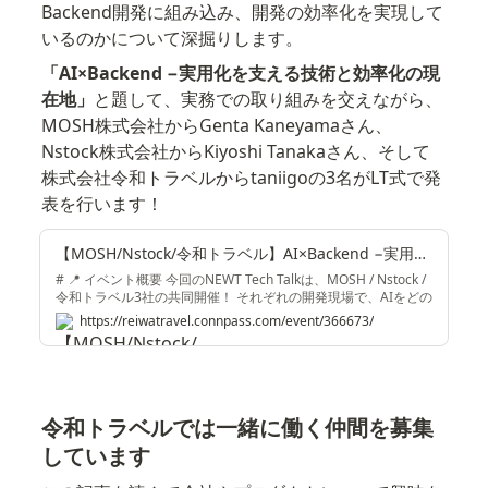
Backend開発に組み込み、開発の効率化を実現して
いるのかについて深掘りします。
「AI×Backend −実用化を支える技術と効率化の現
在地」
と題して、実務での取り組みを交えながら、
MOSH株式会社からGenta Kaneyamaさん、
Nstock株式会社からKiyoshi Tanakaさん、そして
株式会社令和トラベルからtaniigoの3名がLT式で発
表を行います！
【MOSH/Nstock/令和トラベル】AI×Backend −実用化を支える技術と効率化の現在地 (2025/09/18 19:30〜)
# 📍 イベント概要 今回のNEWT Tech Talkは、MOSH / Nstock /
令和トラベル3社の共同開催！ それぞれの開発現場で、AIをどの
ようにBackend開発に組み込み、開発の効率化を実現している
https://reiwatravel.connpass.com/event/366673/
のかについて深掘りします。「AI×Backend」によって開発の生
産性や効率はどこまで高められるのか。実務での取り組みを交
えながら、MOSH株式会社からGenta Kaneyamaさん、Nstock
株式会社からKiyoshi Tanakaさん、そして株式会社令和トラベル
からtaniigoの3名が以下のようなテーマでLT形式で発表を行いま
す。 * AIを活用した実用...
令和トラベルでは一緒に働く仲間を募集
しています