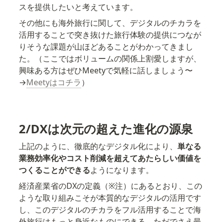
スを提供したいと考えています。
その他にも海外旅行に関して、デジタルのチカラを
活用することで突き抜けた旅行体験の提供につなが
りそうな課題が山ほどあることがわかってきまし
た。（ここではボリュームの関係上割愛しますが、
興味ある方はぜひMeetyで気軽に話しましょう〜
→
Meetyはコチラ
）
2/DXは次元の超えた進化の源泉
上記のように、徹底的なデジタル化により、
単なる
業務効率化やコスト削減を超えてあたらしい価値を
つくることができる
ようになります。
経済産業省のDXの定義（※注）にあるとおり、この
ような取り組みこそが本質的なデジタルの活用です
し、このデジタルのチカラをフル活用することで海
外旅行はもっと身近なものにできる、ただでさえ最