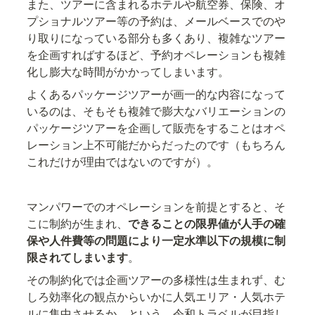
また、ツアーに含まれるホテルや航空券、保険、オ
プショナルツアー等の予約は、メールベースでのや
り取りになっている部分も多くあり、複雑なツアー
を企画すればするほど、予約オペレーションも複雑
化し膨大な時間がかかってしまいます。
よくあるパッケージツアーが画一的な内容になって
いるのは、そもそも複雑で膨大なバリエーションの
パッケージツアーを企画して販売をすることはオペ
レーション上不可能だからだったのです（もちろん
これだけが理由ではないのですが）。
マンパワーでのオペレーションを前提とすると、そ
こに制約が生まれ、
できることの限界値が人手の確
保や人件費等の問題により一定水準以下の規模に制
限されてしまいます
。
その制約化では企画ツアーの多様性は生まれず、む
しろ効率化の観点からいかに人気エリア・人気ホテ
ルに集中させるか、という、令和トラベルが目指し