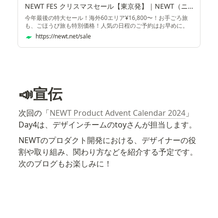
NEWT FES クリスマスセール【東京発】｜NEWT（ニュート）
今年最後の特大セール！海外60エリア¥16,800〜！お手ごろ旅
も、ごほうび旅も特別価格！人気の日程のご予約はお早めに。
オーダーメイド旅行も大特価。海外ツアー・ホテル予約なら
https://newt.net/sale
NEWT。
📣宣伝
次回の「
NEWT Product Advent Calendar 2024
」
Day4は、デザインチームのtoyさんが担当します。
NEWTのプロダクト開発における、デザイナーの役
割や取り組み、関わり方などを紹介する予定です。
次のブログもお楽しみに！