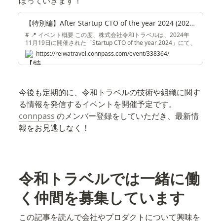
ぼっていきます！
【特別編】After Startup CTO of the year 2024 (2024/12/13 19:30〜)
# 📍 イベント概要 この度、株式会社令和トラベルは、2024年
11月19日に開催された「Startup CTO of the year 2024」にて、
ノミネートされた7名のファイナリストより、弊社VPoE 麻柄が
https://reiwatravel.connpass.com/event/338364/
最優秀賞を受賞させていただきました🎉 今回のNEWT Tech Talk
は、最優秀賞受賞記念として特別バージョンで開催します！
「Startup CTO of the year 2024」にて麻柄が発表した、"事業
成長を導く技術戦略"の6分間のピッチ内では語り尽くせなかっ
た裏側を麻柄と共にEMのmiisan・Senior Engineerの飯沼を加
今後も定期的に、令和トラベルの技術や組織に関す
えてパネルデ...
る情報を発信するイベントを開催予定です。
connpass
 のメンバー登録をしていただき、最新情
報をお見逃しなく！
令和トラベルでは一緒に働
く仲間を募集しています
この記事を読んで会社やプロダクトについて興味を