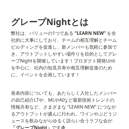
グレープNightとは
弊社は、バリューの1つである
 “LEARN NEW” 
を全
社的に大事にしており、チームの相互理解とチーム
ビルディングを促進し、新メンバーも気軽に参加で
き、アウトプットしやすい場作りを目的としてグレ
ープNightを開催しています！プロダクト開発Unit
を中心に、社内の知見共有や相互理解促進のため
に、イベントを企画しています！
発表内容についても、あたらしく入社したメンバー
の自己紹介LTや、MLやAIなど最新技術トレンドの
情報共有など、さまざまな “LEARN NEW” につなが
るアウトプットが盛んに行われ、ワインやぶどうジ
ュースを飲みながらゆるく語らい合うラフな会が
「グレープNight」
です🍇