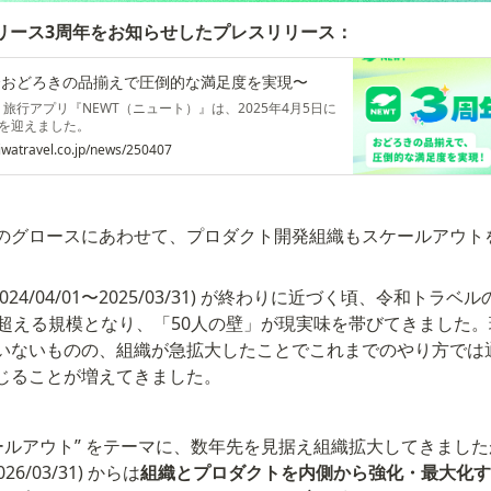
リリース3周年をお知らせしたプレスリリース：
〜おどろきの品揃えで圧倒的な満足度を実現〜
旅行アプリ『NEWT（ニュート）』は、2025年4月5日に
年を迎えました。
iwatravel.co.jp/news/250407
のグロースにあわせて、プロダクト開発組織もスケールアウト
(2024/04/01〜2025/03/31) が終わりに近づく頃、令和トラ
を超える規模となり、「50人の壁」が現実味を帯びてきました
いないものの、組織が急拡大したことでこれまでのやり方では
じることが増えてきました。
ールアウト” をテーマに、数年先を見据え組織拡大してきましたが、
2026/03/31) からは
組織とプロダクトを内側から強化・最大化す