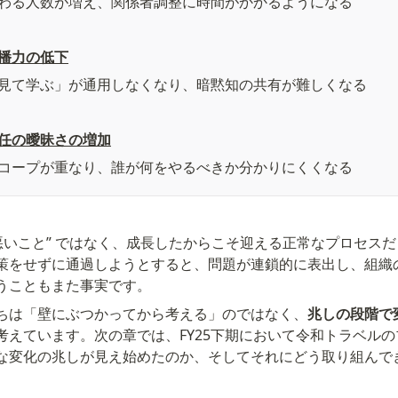
わる人数が増え、関係者調整に時間がかかるようになる
播力の低下
見て学ぶ」が通用しなくなり、暗黙知の共有が難しくなる
任の曖昧さの増加
コープが重なり、誰が何をやるべきか分かりにくくなる
”悪いこと” ではなく、成長したからこそ迎える正常なプロセス
策をせずに通過しようとすると、問題が連鎖的に表出し、組織
うこともまた事実です。
ちは「壁にぶつかってから考える」のではなく、
兆しの段階で
考えています。次の章では、FY25下期において令和トラベル
な変化の兆しが見え始めたのか、そしてそれにどう取り組んで