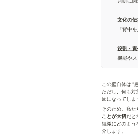
判断に関
文化の伝
「背中を
役割・責
機能やス
この壁自体は 
ただし、何も対
因になってしま
そのため、私た
ことが大切
だと
組織にどのよう
介します。