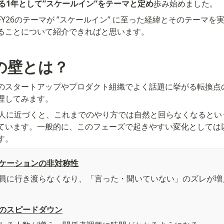
める1年として”スケールイン”をテーマと定め
歩み始めました。
Y26のテーマが ”スケールイン” に至った経緯とそのテーマを
ることについて紹介できればと思います。
人の壁とは？
のスタートアップやプロダクト組織でよく話題に挙がる転換点の
理してみます。
0人に近づくと、これまでのやり方では自然と回らなくなるとい
ています。一般的に、このフェーズで起きやすい変化としては
す。
ケーションの非対称性
員に行き渡らなくなり、「言った・聞いていない」のズレが増
のスピードダウン