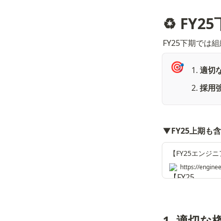
♻️ FY
FY25下期で
🎯
適切
採用
▼FY25上期
https://engine
1. 適切