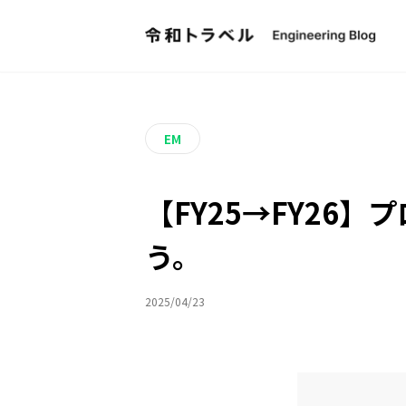
EM
【FY25→FY26
う。
2025/04/23