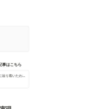
記事はこちら
【FY25エンジニアリング戦略大公開】スケールアウトを目指した1年 ーかつての目的地に辿り着いたわたしたちの軌跡 | 令和トラベル Engineering Blog
の実現