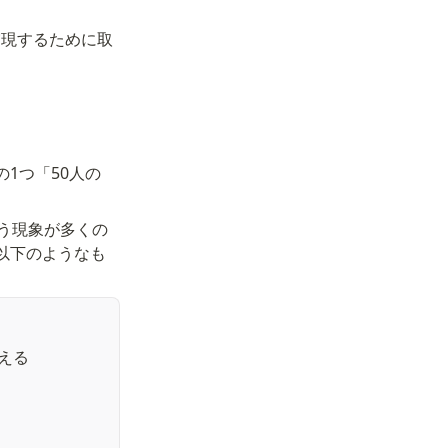
実現するために取
1つ「50人の
う現象が多くの
以下のようなも
える