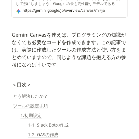
して形にしましょう。Google の最も高性能なモデルである
Gemini 2.5 Pro を活用すれば、プロンプト入力からプロトタイ
https://gemini.google/jp/overview/canvas/?hl=ja
プ作成までのプロセスを数分で実行できます。
Gemini Canvasを使えば、プログラミングの知識が
なくても必要なコードを作成できます。この記事で
は、実際に作成したツールの作成方法と使い方をま
とめていますので、同じような課題を抱える方の参
考になれば幸いです。
＜目次＞
どう解決したか？
ツールの設定手順
1.初期設定
1-1. Slack Botの作成
1-2. GASの作成