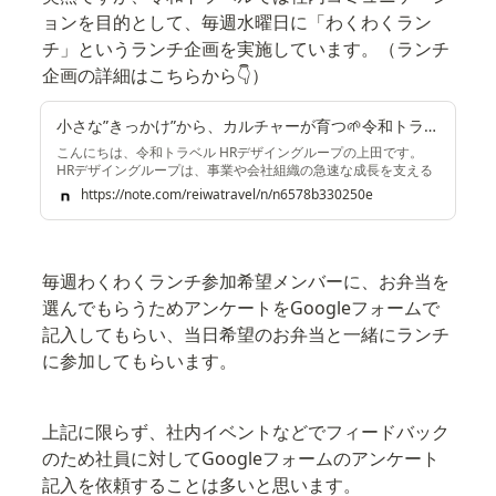
ョンを目的として、毎週水曜日に「わくわくラン
チ」というランチ企画を実施しています。（ランチ
企画の詳細はこちらから👇）
小さな”きっかけ”から、カルチャーが育つ🌱令和トラベルの『わくわくランチ』とは？｜株式会社令和トラベル
こんにちは、令和トラベル HRデザイングループの上田です。
HRデザイングループは、事業や会社組織の急速な成長を支える
ために、制度設計や組織開発、カルチャー醸成や社内コミュニ
https://note.com/reiwatravel/n/n6578b330250e
ケーションなどの側面からさまざまな施策を企画・実行するチ
ームです。 そんなHRデザイングループの取り組みの一つである
『わくわくランチ』。 ランチという日常のひとときを通して、
部署を越えたコミュニケーションが生まれ、あたらしい発見や
相互理解を醸成する機会として実施しています。 この記事で
毎週わくわくランチ参加希望メンバーに、お弁当を
は、このランチ企画の様子や、そこに込めた想いをご紹介しま
選んでもらうためアンケートをGoogleフォームで
す。 🥗『わくわくランチ』とは？ メンバー同士が自然につなが
り
記入してもらい、当日希望のお弁当と一緒にランチ
に参加してもらいます。
上記に限らず、社内イベントなどでフィードバック
のため社員に対してGoogleフォームのアンケート
記入を依頼することは多いと思います。