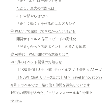
「動くもの」は一瞬でできる
ただし、最大の問題点は‥
AIに全部やらせない
「正しく動く」を作るのはムズカシイ
🥋 PMだけで完結はできなかったけれども
開発サイクル & 修正スピードの高速化
「見えなかった考慮ポイント」の多さを体感
🤔 AI時代、PMが開発する意義とは？
📣 1月のイベント開催のお知らせ
【1/28 開催！3社共催】モバイルアプリ開発 ✕ AI ー 組
【NEWT Chat リリース記念】AI × Travel Innovation Wee
令和トラベルでは一緒に働く仲間を募集しています
1年間の感謝を込めた、“クリスマスセール🎄” 開催中！
📣 宣伝