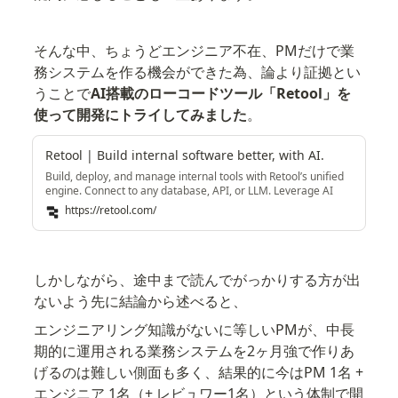
そんな中、ちょうどエンジニア不在、PMだけで業
務システムを作る機会ができた為、論より証拠とい
うことで
AI搭載のローコードツール「Retool」を
使って開発にトライしてみました
。
Retool | Build internal software better, with AI.
Build, deploy, and manage internal tools with Retool’s unified
engine. Connect to any database, API, or LLM. Leverage AI
throughout your business.
https://retool.com/
しかしながら、途中まで読んでがっかりする方が出
ないよう先に結論から述べると、
エンジニアリング知識がないに等しいPMが、中長
期的に運用される業務システムを2ヶ月強で作りあ
げるのは難しい側面も多く、結果的に今はPM 1名 + 
エンジニア 1名（+ レビュワー1名）という体制で開