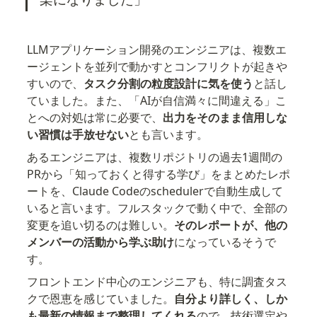
LLMアプリケーション開発のエンジニアは、複数エ
ージェントを並列で動かすとコンフリクトが起きや
すいので、
タスク分割の粒度設計に気を使う
と話し
ていました。また、「AIが自信満々に間違える」こ
とへの対処は常に必要で、
出力をそのまま信用しな
い習慣は手放せない
とも言います。
あるエンジニアは、複数リポジトリの過去1週間の
PRから「知っておくと得する学び」をまとめたレポ
ートを、Claude Codeのschedulerで自動生成して
いると言います。フルスタックで動く中で、全部の
変更を追い切るのは難しい。
そのレポートが、他の
メンバーの活動から学ぶ助け
になっているそうで
す。
フロントエンド中心のエンジニアも、特に調査タス
クで恩恵を感じていました。
自分より詳しく、しか
も最新の情報まで整理してくれる
ので、技術選定や