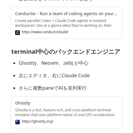
Conductor - Run a team of coding agents on your Mac
Create parallel Codex + Claude Code agents in isolated
workspaces. See at a glance what they're working on, then
review and merge their changes.
https://www.conductor.build/
terminal中心のバックエンドエンジニア
Ghostty、Neovim、zellij が中心
左にエディタ、右にClaude Code
さらに複数paneでAIを並列実行
Ghostty
Ghostty is a fast, feature-rich, and cross-platform terminal
emulator that uses platform-native UI and GPU acceleration.
https://ghostty.org/