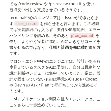
でも /code-review や /pr-review-toolkit を使い、
観点洗い出しを支援させているそうです。
terminal中心のエンジニアは、Issueができたらま
ず 
 を作らせると言います。この段階
spec_xxx.md
では実装詳細には入らず、要件や影響範囲、エラー
ハンドリングを詰める。そのあと 
 を
plan_xxx.md
作り、ようやく実装に進む。AIにいきなりコードを
書かせるのではなく、
仕様と計画を先に積む
進め方
です。
フロントエンド中心のエンジニアは、設計がある程
度見えているタスクをAIに委譲し、自分は最終的な
設計判断やレビューに集中していました。逆に、設
計が固まっていないものは手元のClaude / Codex 
や Devin の Ask / Plan で壁打ちしてから進めるそ
うです。
LLMアプリケーション開発を担うエンジニアは、こ
こをさらに一歩進めていました。