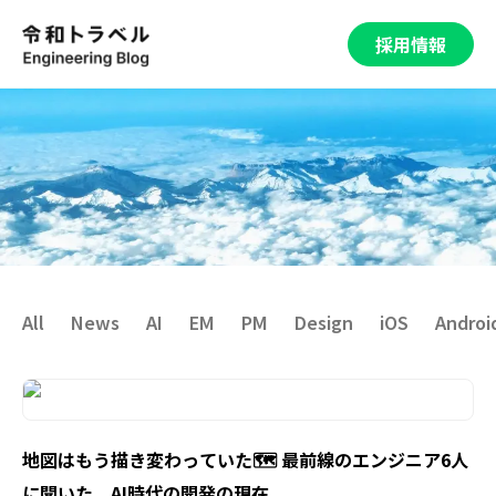
採用情報
All
News
AI
EM
PM
Design
iOS
Androi
地図はもう描き変わっていた🗺️ 最前線のエンジニア6人
に聞いた、AI時代の開発の現在