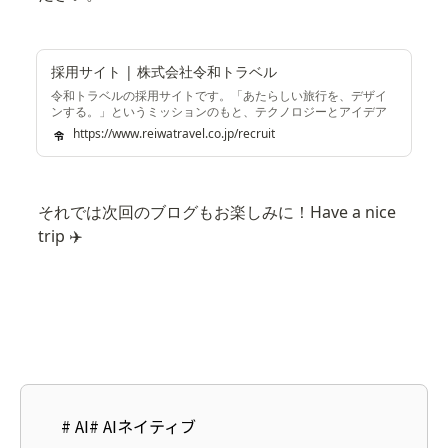
採用サイト | 株式会社令和トラベル
令和トラベルの採用サイトです。「あたらしい旅行を、デザイ
ンする。」というミッションのもと、テクノロジーとアイデア
で、共に挑戦していく仲間を募集しています。
https://www.reiwatravel.co.jp/recruit
それでは次回のブログもお楽しみに！Have a nice 
trip ✈️
#
AI
#
AIネイティブ