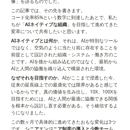
像」を語るものでした。
この記事では、その先を書きます。

コード化率85%という数字に到達したあとで、私た
ちが「
AIネイティブな組織
」を目指して進めてきた
変革について共有したいと思います。
AIネイティブとは何か
。それは、AIが特別なツール
ではなく、空気のように当たり前に存在することを
前提として設計された組織・システム・働き方のこ
とです。AIを後から組み込むのではなく、最初から
AIと人間の協働を織り込んで構築された環境。
なぜそれを目指すのか
。AIがここまで浸透した今、
従来の延長線上での最適化では限界があると感じて
いるからです。真の価値を生み出し、10X、100Xを
目指すためには、AIと人間が最適に協働できる関係
を根本から設計し直す必要がある。そう確信するよ
うになりました。
この数ヶ月で具体的に進めてきたおもな変化は3つ
です。
シニアエンジニア制度の導入と少数チーム