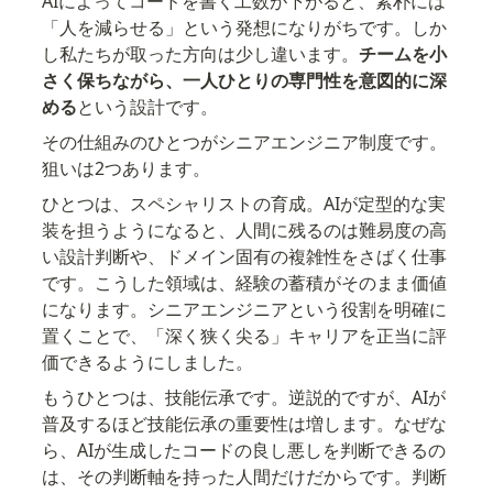
AIによってコードを書く工数が下がると、素朴には
「人を減らせる」という発想になりがちです。しか
し私たちが取った方向は少し違います。
チームを小
さく保ちながら、一人ひとりの専門性を意図的に深
める
という設計です。
その仕組みのひとつがシニアエンジニア制度です。
狙いは2つあります。
ひとつは、スペシャリストの育成。AIが定型的な実
装を担うようになると、人間に残るのは難易度の高
い設計判断や、ドメイン固有の複雑性をさばく仕事
です。こうした領域は、経験の蓄積がそのまま価値
になります。シニアエンジニアという役割を明確に
置くことで、「深く狭く尖る」キャリアを正当に評
価できるようにしました。
もうひとつは、技能伝承です。逆説的ですが、AIが
普及するほど技能伝承の重要性は増します。なぜな
ら、AIが生成したコードの良し悪しを判断できるの
は、その判断軸を持った人間だけだからです。判断