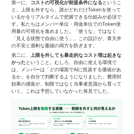
第一に、
コストの可視化が前提条件になる
というこ
と。上限を外すなら、誰がどれだけTokenを使って
いるかをリアルタイムで把握できる仕組みが必須で
す。私たちはメンバー単位・用途単位でのToken使
用量の可視化を進めました。「使うな」ではなく
「見える状態で自由に使う」。この設計が、青天井
の不安と過剰な萎縮の両方を防ぎます。
第二に、
上限を外しても暴走的なコスト増は起きな
かった
ということ。むしろ、自由に使える環境で
は、メンバーは「どの場面でAIに投資する価値があ
るか」を自分で判断するようになりました。費用対
効果の感覚が、制限ではなく当事者意識から育って
いく。これは予想していなかった発見でした。